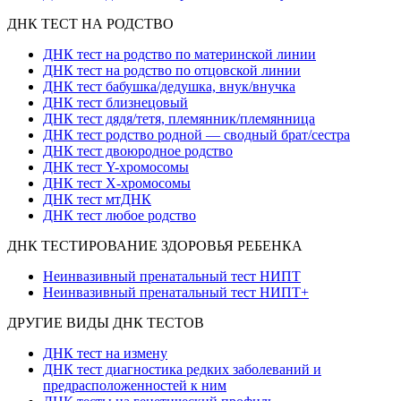
ДНК ТЕСТ НА РОДСТВО
ДНК тест на родство по материнской линии
ДНК тест на родство по отцовской линии
ДНК тест бабушка/дедушка, внук/внучка
ДНК тест близнецовый
ДНК тест дядя/тетя, племянник/племянница
ДНК тест родство родной — сводный брат/сестра
ДНК тест двоюродное родство
ДНК тест Y-хромосомы
ДНК тест X-хромосомы
ДНК тест мтДНК
ДНК тест любое родство
ДНК ТЕСТИРОВАНИЕ ЗДОРОВЬЯ РЕБЕНКА
Неинвазивный пренатальный тест НИПТ
Неинвазивный пренатальный тест НИПТ+
ДРУГИЕ ВИДЫ ДНК ТЕСТОВ
ДНК тест на измену
ДНК тест диагностика редких заболеваний и
предрасположенностей к ним