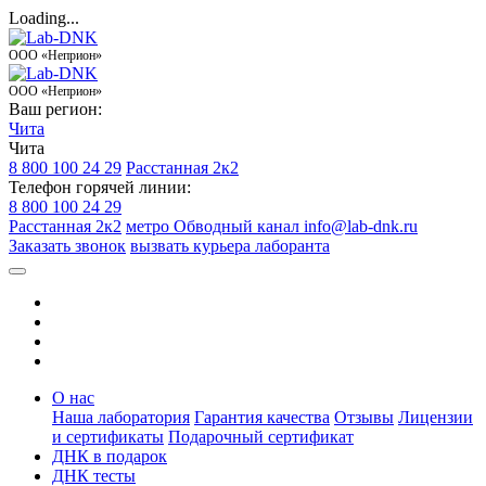
Loading...
ООО «Неприон»
ООО «Неприон»
Ваш регион:
Чита
Чита
8 800 100 24 29
Расстанная 2к2
Телефон горячей линии:
8 800 100 24 29
Расстанная 2к2
метро Обводный канал
info@lab-dnk.ru
Заказать звонок
вызвать курьера лаборанта
О нас
Наша лаборатория
Гарантия качества
Отзывы
Лицензии
и сертификаты
Подарочный сертификат
ДНК в подарок
ДНК тесты