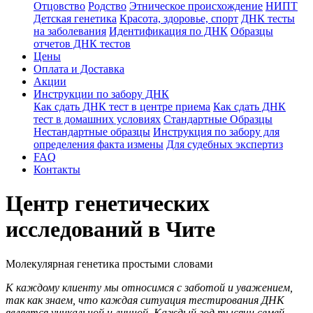
Отцовство
Родство
Этническое происхождение
НИПТ
Детская генетика
Красота, здоровье, спорт
ДНК тесты
на заболевания
Идентификация по ДНК
Образцы
отчетов ДНК тестов
Цены
Оплата и Доставка
Акции
Инструкции по забору ДНК
Как сдать ДНК тест в центре приема
Как сдать ДНК
тест в домашних условиях
Стандартные Образцы
Нестандартные образцы
Инструкция по забору для
определения факта измены
Для судебных экспертиз
FAQ
Контакты
Центр генетических
исследований в Чите
Молекулярная генетика простыми словами
К каждому клиенту мы относимся с заботой и уважением,
так как знаем, что каждая ситуация тестирования ДНК
является уникальной и личной. Каждый год тысячи семей