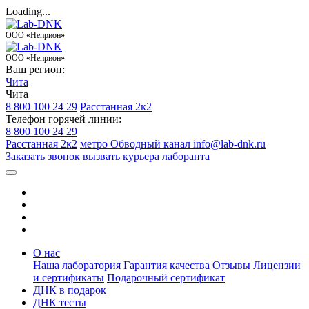
Loading...
ООО «Неприон»
ООО «Неприон»
Ваш регион:
Чита
Чита
8 800 100 24 29
Расстанная 2к2
Телефон горячей линии:
8 800 100 24 29
Расстанная 2к2
метро Обводный канал
info@lab-dnk.ru
Заказать звонок
вызвать курьера лаборанта
О нас
Наша лаборатория
Гарантия качества
Отзывы
Лицензии
и сертификаты
Подарочный сертификат
ДНК в подарок
ДНК тесты