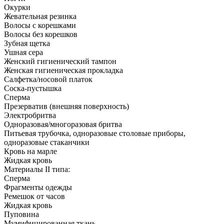
Окурки
Жевательная резинка
Волосы с корешками
Волосы без корешков
Зубная щетка
Ушная сера
Женский гигиенический тампон
Женская гигиеническая прокладка
Салфетка/носовой платок
Соска-пустышка
Сперма
Презерватив (внешняя поверхность)
Электробритва
Одноразовая/многоразовая бритва
Питьевая трубочка, одноразовые столовые приборы,
одноразовые стаканчики
Кровь на марле
Жидкая кровь
Материалы II типа:
Сперма
Фрагменты одежды
Ремешок от часов
Жидкая кровь
Пуповина
Мумифицированная ткань