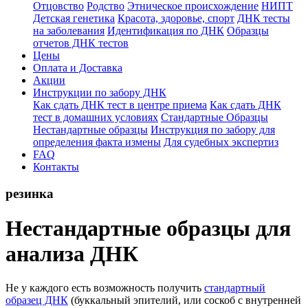
Отцовство
Родство
Этническое происхождение
НИПТ
Детская генетика
Красота, здоровье, спорт
ДНК тесты
на заболевания
Идентификация по ДНК
Образцы
отчетов ДНК тестов
Цены
Оплата и Доставка
Акции
Инструкции по забору ДНК
Как сдать ДНК тест в центре приема
Как сдать ДНК
тест в домашних условиях
Стандартные Образцы
Нестандартные образцы
Инструкция по забору для
определения факта измены
Для судебных экспертиз
FAQ
Контакты
резинка
Нестандартные образцы для
анализа ДНК
Не у каждого есть возможность получить
стандартный
образец ДНК
(буккальный эпителий, или соскоб с внутренней