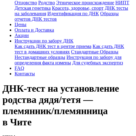
Отцовство
Родство
Этническое происхождение
НИПТ
Детская генетика
Красота, здоровье, спорт
ДНК тесты
на заболевания
Идентификация по ДНК
Образцы
отчетов ДНК тестов
Цены
Оплата и Доставка
Акции
Инструкции по забору ДНК
Как сдать ДНК тест в центре приема
Как сдать ДНК
тест в домашних условиях
Стандартные Образцы
Нестандартные образцы
Инструкция по забору для
определения факта измены
Для судебных экспертиз
FAQ
Контакты
ДНК-тест на установление
родства дядя/тетя —
племянник/племянница
в Чите