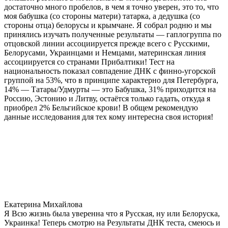
достаточно много пробелов, в чем я точно уверен, это то, что
моя бабушка (со стороны матери) татарка, а дедушка (со
стороны отца) белорусы и крымчане. Я собрал родню и мы
принялись изучать полученные результаты — гаплогруппа по
отцовской линии ассоциируется прежде всего с Русскими,
Белорусами, Украинцами и Немцами, материнская линия
ассоциируется со странами Прибалтики! Тест на
национальность показал совпадение ДНК с финно-угорской
группой на 53%, что в принципе характерно для Петербурга,
14% — Татары/Удмурты — это Бабушка, 31% приходится на
Россию, Эстонию и Литву, остаётся только гадать, откуда я
приобрел 2% Бельгийское крови! В общем рекомендую
данные исследования для тех кому интересна своя история!
Екатерина Михайлова
Я Всю жизнь была уверенна что я Русская, ну или Белоруска,
Украинка! Теперь смотрю на Результаты ДНК теста, смеюсь и