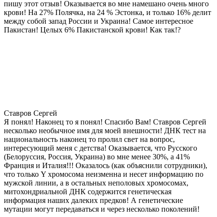
пишу этот отзыв! Оказывается во мне намешано очень много
крови! На 27% Полячка, на 24 % Эстонка, и только 16% делит
между собой запад России и Украина! Самое интересное
Пакистан! Целых 6% Пакистанской крови! Как так!?
Ставров Сергей
Я понял! Наконец то я понял! Спасибо Вам! Ставров Сергей
несколько необычное имя для моей внешности! ДНК тест на
национальность наконец то пролил свет на вопрос,
интересующий меня с детства! Оказывается, что Русского
(Белоруссия, Россия, Украина) во мне менее 30%, а 41%
Франция и Италия!!! Оказалось (как объяснили сотрудники),
что только Y хромосома неизменна и несет информацию по
мужской линии, а в остальных неполовых хромосомах,
митохондриальной ДНК содержится генетическая
информация наших далеких предков! А генетические
мутации могут передаваться и через несколько поколений!