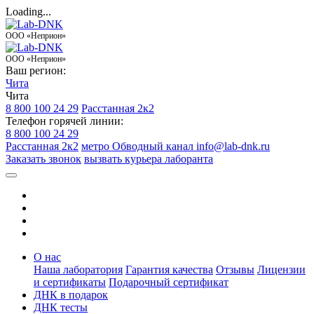
Loading...
ООО «Неприон»
ООО «Неприон»
Ваш регион:
Чита
Чита
8 800 100 24 29
Расстанная 2к2
Телефон горячей линии:
8 800 100 24 29
Расстанная 2к2
метро Обводный канал
info@lab-dnk.ru
Заказать звонок
вызвать курьера лаборанта
О нас
Наша лаборатория
Гарантия качества
Отзывы
Лицензии
и сертификаты
Подарочный сертификат
ДНК в подарок
ДНК тесты