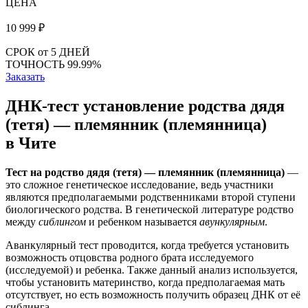
ЦЕНА
10 999
₽
СРОК
от 5 ДНЕЙ
ТОЧНОСТЬ
99.99%
Заказать
ДНК-тест установление родства дядя
(тетя) — племянник (племянница)
в Чите
Тест на родство дядя (тетя) — племянник (племянница)
—
это сложное генетическое исследование, ведь участники
являются предполагаемыми родственниками второй ступени
биологического родства. В генетической литературе родство
между
сиблингом
и ребенком называется
авункулярным
.
Аванкулярный тест проводится, когда требуется установить
возможность отцовства родного брата исследуемого
(исследуемой) и ребенка. Также данный анализ используется,
чтобы установить материнство, когда предполагаемая мать
отсутствует, но есть возможность получить образец ДНК от её
сиблинга.