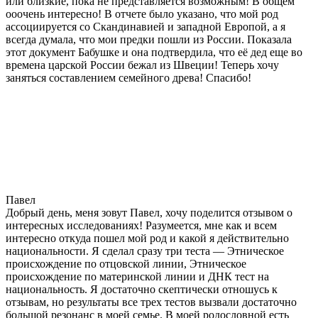
или близкие, пока не представляется возможным! В общем
ооочень интересно! В отчете было указано, что мой род
ассоциируется со Скандинавией и западной Европой, а я
всегда думала, что мои предки пошли из России. Показала
этот документ Бабушке и она подтвердила, что её дед еще во
времена царской России бежал из Швеции! Теперь хочу
заняться составлением семейного древа! Спасибо!
Павел
Добрый день, меня зовут Павел, хочу поделится отзывом о
интересных исследованиях! Разумеется, мне как и всем
интересно откуда пошел мой род и какой я действительно
национальности. Я сделал сразу три теста — Этническое
происхождение по отцовской линии, Этническое
происхождение по материнской линии и ДНК тест на
национальность. Я достаточно скептически отношусь к
отзывам, но результаты все трех тестов вызвали достаточно
большой резонанс в моей семье. В моей родословной есть