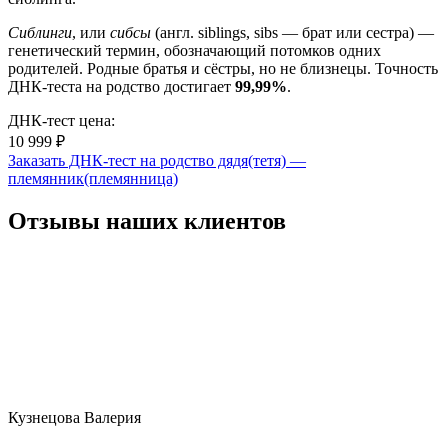
Сиблинги
, или
сибсы
(англ. siblings, sibs — брат или сестра) —
генетический термин, обозначающий потомков одних
родителей. Родные братья и сёстры, но не близнецы. Точность
ДНК-теста на родство достигает
99,99%
.
ДНК-тест цена:
10 999 ₽
Заказать ДНК-тест на родство дядя(тетя) —
племянник(племянница)
Отзывы наших клиентов
Кузнецова Валерия