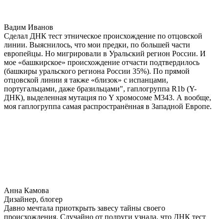
Вадим Иванов
Сделал ДНК тест этническое происхождение по отцовской
линии. Выяснилось, что мои предки, по большей части
европейцы. Но мигрировали в Уральский регион России. И
мое «башкирское» происхождение отчасти подтвердилось
(башкиры уральского региона России 35%). По прямой
отцовской линии я также «близок» с испанцами,
португальцами, даже бразильцами", гаплогруппа R1b (Y-
ДНК), выделенная мутация по Y хромосоме М343. А вообще,
моя гаплогруппа самая распространённая в Западной Европе.
Анна Камова
Дизайнер, блогер
Давно мечтала приоткрыть завесу тайны своего
происхождения. Случайно от подруги узнала, что ДНК тест