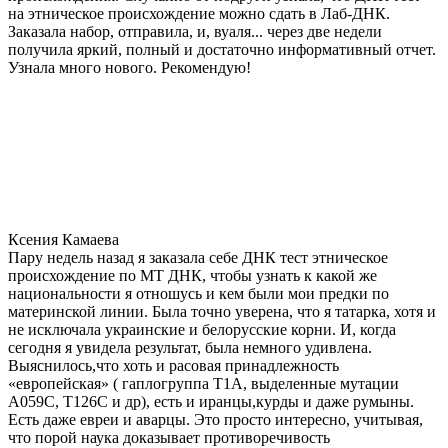
на этническое происхождение можно сдать в Лаб-ДНК.
Заказала набор, отправила, и, вуаля... через две недели
получила яркий, полный и достаточно информативный отчет.
Узнала много нового. Рекомендую!
Ксения Камаева
Пару недель назад я заказала себе ДНК тест этническое
происхождение по МТ ДНК, чтобы узнать к какой же
национальности я отношусь и кем были мои предки по
материнской линии. Была точно уверена, что я татарка, хотя и
не исключала украинские и белорусские корни. И, когда
сегодня я увидела результат, была немного удивлена.
Выяснилось,что хоть и расовая принадлежность
«европейская» ( гаплогруппа T1A, выделенные мутации
A059C, T126C и др), есть и иранцы,курды и даже румыны.
Есть даже евреи и аварцы. Это просто интересно, учитывая,
что порой наука доказывает противоречивость