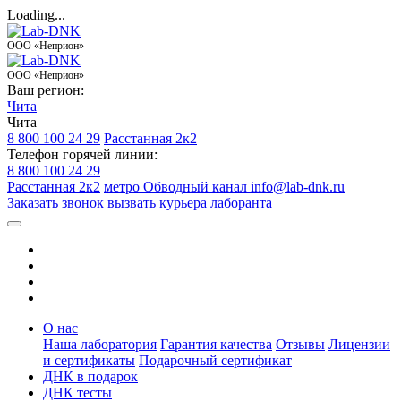
Loading...
ООО «Неприон»
ООО «Неприон»
Ваш регион:
Чита
Чита
8 800 100 24 29
Расстанная 2к2
Телефон горячей линии:
8 800 100 24 29
Расстанная 2к2
метро Обводный канал
info@lab-dnk.ru
Заказать звонок
вызвать курьера лаборанта
О нас
Наша лаборатория
Гарантия качества
Отзывы
Лицензии
и сертификаты
Подарочный сертификат
ДНК в подарок
ДНК тесты