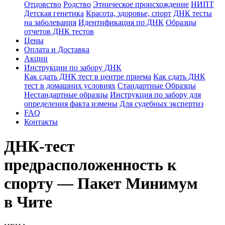
Отцовство
Родство
Этническое происхождение
НИПТ
Детская генетика
Красота, здоровье, спорт
ДНК тесты
на заболевания
Идентификация по ДНК
Образцы
отчетов ДНК тестов
Цены
Оплата и Доставка
Акции
Инструкции по забору ДНК
Как сдать ДНК тест в центре приема
Как сдать ДНК
тест в домашних условиях
Стандартные Образцы
Нестандартные образцы
Инструкция по забору для
определения факта измены
Для судебных экспертиз
FAQ
Контакты
ДНК-тест
предрасположенность к
спорту — Пакет Минимум
в Чите