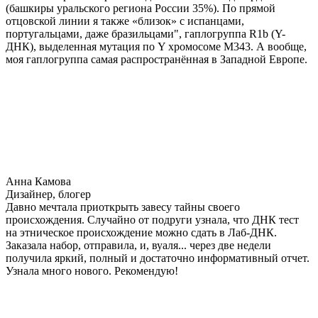
(башкиры уральского региона России 35%). По прямой
отцовской линии я также «близок» с испанцами,
португальцами, даже бразильцами", гаплогруппа R1b (Y-
ДНК), выделенная мутация по Y хромосоме М343. А вообще,
моя гаплогруппа самая распространённая в Западной Европе.
Анна Камова
Дизайнер, блогер
Давно мечтала приоткрыть завесу тайны своего
происхождения. Случайно от подруги узнала, что ДНК тест
на этническое происхождение можно сдать в Лаб-ДНК.
Заказала набор, отправила, и, вуаля... через две недели
получила яркий, полный и достаточно информативный отчет.
Узнала много нового. Рекомендую!