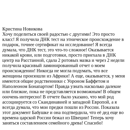
Кристина Новикова
Хочу поделиться своей радостью с другими! Это просто
класс! Я получила ДНК тест на этническое происхождение в
подарок, точнее сертификат на исследование! Я всегда
думала, что ДНК тест, это что-то сложное! Оказывается
никакой крови, или подготовки, просто приехала в ДНК
центр на Расстанной, сдала 2 ротовых мазка и через 2 недели
получила красивый ламинированный отчет о моем
происхождении! Никогда не могла подумать, что все
женщины произошли из Африки! А еще, оказывается, у меня
имеются общие родственники с Уороном Баффетом и
Наполеоном Бонапартом! Правда узнать насколько далекие
или близкие, пока не представляется возможным! В общем
ооочень интересно! В отчете было указано, что мой род
ассоциируется со Скандинавией и западной Европой, а я
всегда думала, что мои предки пошли из России. Показала
этот документ Бабушке и она подтвердила, что её дед еще во
времена царской России бежал из Швеции! Теперь хочу
заняться составлением семейного древа! Спасибо!