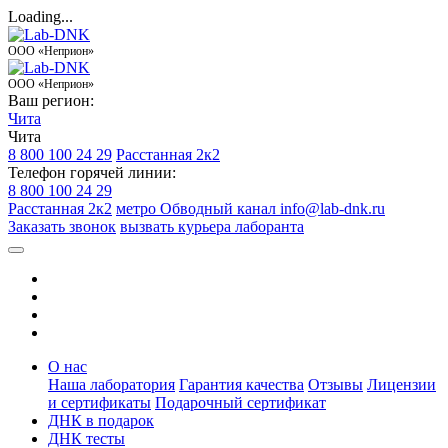
Loading...
ООО «Неприон»
ООО «Неприон»
Ваш регион:
Чита
Чита
8 800 100 24 29
Расстанная 2к2
Телефон горячей линии:
8 800 100 24 29
Расстанная 2к2
метро Обводный канал
info@lab-dnk.ru
Заказать звонок
вызвать курьера лаборанта
О нас
Наша лаборатория
Гарантия качества
Отзывы
Лицензии
и сертификаты
Подарочный сертификат
ДНК в подарок
ДНК тесты