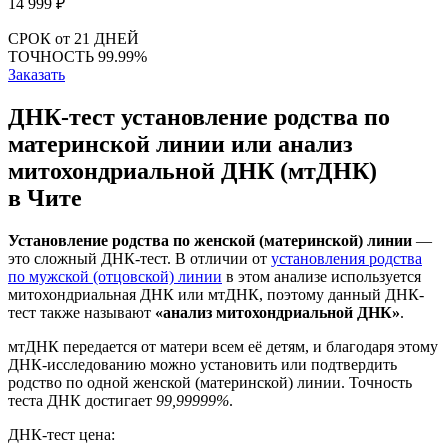
14 999
₽
СРОК
от 21 ДНЕЙ
ТОЧНОСТЬ
99.99%
Заказать
ДНК-тест установление родства по
материнской линии или анализ
митохондриальной ДНК (мтДНК)
в Чите
Установление родства по женской (материнской) линии
—
это сложный ДНК-тест. В отличии от
установления родства
по мужской (отцовской) линии
в этом анализе используется
митохондриальная ДНК или мтДНК, поэтому данный ДНК-
тест также называют
«анализ митохондриальной ДНК»
.
мтДНК передается от матери всем её детям, и благодаря этому
ДНК-исследованию можно установить или подтвердить
родство по одной женской (материнской) линии. Точность
теста ДНК достигает
99,99999%
.
ДНК-тест цена: