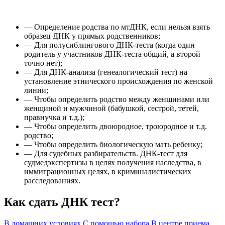
— Определение родства по мтДНК, если нельзя взять
образец ДНК у прямых родственников;
— Для полусиблингового ДНК-теста (когда один
родитель у участников ДНК-теста общий, а второй
точно нет);
— Для ДНК-анализа (генеалогический тест) на
установление этнического происхождения по женской
линии;
— Чтобы определить родство между женщинами или
женщиной и мужчиной (бабушкой, сестрой, тетей,
правнучка и т.д.);
— Чтобы определить двоюродное, троюродное и т.д.
родство;
— Чтобы определить биологическую мать ребенку;
— Для судебных разбирательств. ДНК-тест для
судмедэкспертизы в целях получения наследства, в
иммиграционных целях, в криминалистических
расследованиях.
Как сдать ДНК тест?
В домашних условиях
С помощью набора
В центре приема