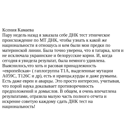
Ксения Камаева
Пару недель назад я заказала себе ДНК тест этническое
происхождение по МТ ДНК, чтобы узнать к какой же
национальности я отношусь и кем были мои предки по
материнской линии. Была точно уверена, что я татарка, хотя и
не исключала украинские и белорусские корни. И, когда
сегодня я увидела результат, была немного удивлена.
Выяснилось,что хоть и расовая принадлежность
«европейская» ( гаплогруппа T1A, выделенные мутации
A059C, T126C и др), есть и иранцы,курды и даже румыны.
Есть даже евреи и аварцы. Это просто интересно, учитывая,
что порой наука доказывает противоречивость
предположений и домыслов. В общем, я очень впечатлена
результатами, отразила малую часть полного отчета и
искренне советую каждому сдать ДНК тест на
национальность!