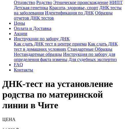
Отцовство
Родство
Этническое происхождение
НИПТ
Детская генетика
Красота, здоровье, спорт
ДНК тесты
на заболевания
Идентификация по ДНК
Образцы
отчетов ДНК тестов
Цены
Оплата и Доставка
Акции
Инструкции по забору ДНК
Как сдать ДНК тест в центре приема
Как сдать ДНК
тест в домашних условиях
Стандартные Образцы
Нестандартные образцы
Инструкция по забору для
определения факта измены
Для судебных экспертиз
FAQ
Контакты
ДНК-тест на установление
родства по материнской
линии в Чите
ЦЕНА