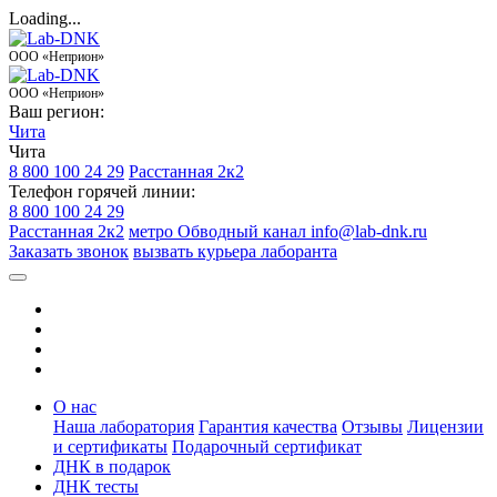
Loading...
ООО «Неприон»
ООО «Неприон»
Ваш регион:
Чита
Чита
8 800 100 24 29
Расстанная 2к2
Телефон горячей линии:
8 800 100 24 29
Расстанная 2к2
метро Обводный канал
info@lab-dnk.ru
Заказать звонок
вызвать курьера лаборанта
О нас
Наша лаборатория
Гарантия качества
Отзывы
Лицензии
и сертификаты
Подарочный сертификат
ДНК в подарок
ДНК тесты