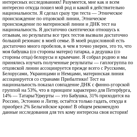
интересных исследованиях! Разумеется, мне как и всем
интересно откуда пошел мой род и какой я действительно
национальности. Я сделал сразу три теста — Этническое
происхождение по отцовской линии, Этническое
происхождение по материнской линии и ДНК тест на
национальность. Я достаточно скептически отношусь к
отзывам, но результаты все трех тестов вызвали достаточно
большой резонанс в моей семье. В моей родословной есть
достаточно много пробелов, в чем я точно уверен, это то, что
моя бабушка (со стороны матери) татарка, а дедушка (со
стороны отца) белорусы и крымчане. Я собрал родню и мы
принялись изучать полученные результаты — гаплогруппа по
отцовской линии ассоциируется прежде всего с Русскими,
Белорусами, Украинцами и Немцами, материнская линия
ассоциируется со странами Прибалтики! Тест на
национальность показал совпадение ДНК с финно-угорской
группой на 53%, что в принципе характерно для Петербурга,
14% — Татары/Удмурты — это Бабушка, 31% приходится на
Россию, Эстонию и Литву, остаётся только гадать, откуда я
приобрел 2% Бельгийское крови! В общем рекомендую
данные исследования для тех кому интересна своя история!