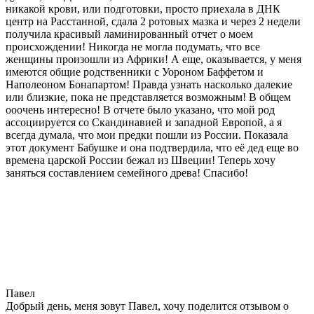
никакой крови, или подготовки, просто приехала в ДНК
центр на Расстанной, сдала 2 ротовых мазка и через 2 недели
получила красивый ламинированный отчет о моем
происхождении! Никогда не могла подумать, что все
женщины произошли из Африки! А еще, оказывается, у меня
имеются общие родственники с Уороном Баффетом и
Наполеоном Бонапартом! Правда узнать насколько далекие
или близкие, пока не представляется возможным! В общем
ооочень интересно! В отчете было указано, что мой род
ассоциируется со Скандинавией и западной Европой, а я
всегда думала, что мои предки пошли из России. Показала
этот документ Бабушке и она подтвердила, что её дед еще во
времена царской России бежал из Швеции! Теперь хочу
заняться составлением семейного древа! Спасибо!
Павел
Добрый день, меня зовут Павел, хочу поделится отзывом о