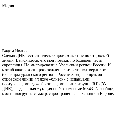
Мария
Вадим Иванов
Сделал ДНК тест этническое происхождение по отцовской
линии. Выяснилось, что мои предки, по большей части
европейцы. Но мигрировали в Уральский регион России. И
мое «башкирское» происхождение отчасти подтвердилось
(башкиры уральского региона России 35%). По прямой
отцовской линии я также «близок» с испанцами,
португальцами, даже бразильцами", гаплогруппа R1b (Y-
ДНК), выделенная мутация по Y хромосоме М343. А вообще,
моя гаплогруппа самая распространённая в Западной Европе.