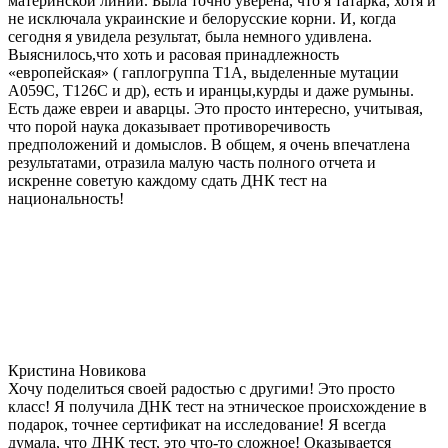
материнской линии. Была точно уверена, что я татарка, хотя и
не исключала украинские и белорусские корни. И, когда
сегодня я увидела результат, была немного удивлена.
Выяснилось,что хоть и расовая принадлежность
«европейская» ( гаплогруппа T1A, выделенные мутации
A059C, T126C и др), есть и иранцы,курды и даже румыны.
Есть даже евреи и аварцы. Это просто интересно, учитывая,
что порой наука доказывает противоречивость
предположений и домыслов. В общем, я очень впечатлена
результатами, отразила малую часть полного отчета и
искренне советую каждому сдать ДНК тест на
национальность!
Кристина Новикова
Хочу поделиться своей радостью с другими! Это просто
класс! Я получила ДНК тест на этническое происхождение в
подарок, точнее сертификат на исследование! Я всегда
думала, что ДНК тест, это что-то сложное! Оказывается