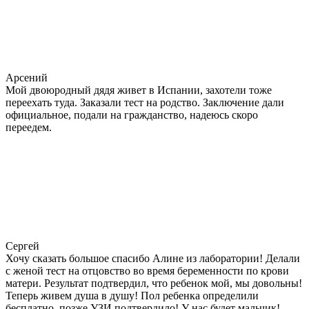
Арсений
Мой двоюродный дядя живет в Испании, захотели тоже
переехать туда. Заказали тест на родство. Заключение дали
официальное, подали на гражданство, надеюсь скоро
переедем.
Сергей
Хочу сказать большое спасибо Алине из лаборатории! Делали
с женой тест на отцовство во время беременности по крови
матери. Результат подтвердил, что ребенок мой, мы довольны!
Теперь живем душа в душу! Пол ребенка определили
бесплатно, позже УЗИ подтвердило! У нас будет мальчик!