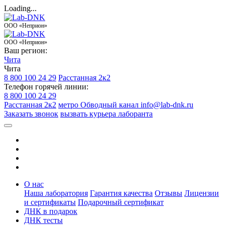
Loading...
ООО «Неприон»
ООО «Неприон»
Ваш регион:
Чита
Чита
8 800 100 24 29
Расстанная 2к2
Телефон горячей линии:
8 800 100 24 29
Расстанная 2к2
метро Обводный канал
info@lab-dnk.ru
Заказать звонок
вызвать курьера лаборанта
О нас
Наша лаборатория
Гарантия качества
Отзывы
Лицензии
и сертификаты
Подарочный сертификат
ДНК в подарок
ДНК тесты