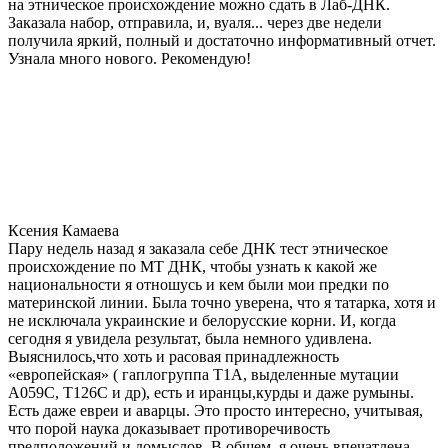
на этническое происхождение можно сдать в Лаб-ДНК.
Заказала набор, отправила, и, вуаля... через две недели
получила яркий, полный и достаточно информативный отчет.
Узнала много нового. Рекомендую!
Ксения Камаева
Пару недель назад я заказала себе ДНК тест этническое
происхождение по МТ ДНК, чтобы узнать к какой же
национальности я отношусь и кем были мои предки по
материнской линии. Была точно уверена, что я татарка, хотя и
не исключала украинские и белорусские корни. И, когда
сегодня я увидела результат, была немного удивлена.
Выяснилось,что хоть и расовая принадлежность
«европейская» ( гаплогруппа T1A, выделенные мутации
A059C, T126C и др), есть и иранцы,курды и даже румыны.
Есть даже евреи и аварцы. Это просто интересно, учитывая,
что порой наука доказывает противоречивость
предположений и домыслов. В общем, я очень впечатлена