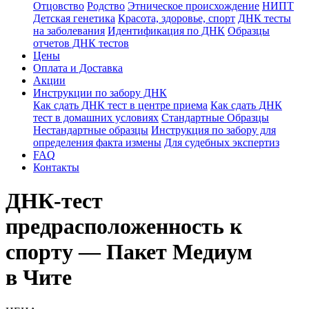
Отцовство
Родство
Этническое происхождение
НИПТ
Детская генетика
Красота, здоровье, спорт
ДНК тесты
на заболевания
Идентификация по ДНК
Образцы
отчетов ДНК тестов
Цены
Оплата и Доставка
Акции
Инструкции по забору ДНК
Как сдать ДНК тест в центре приема
Как сдать ДНК
тест в домашних условиях
Стандартные Образцы
Нестандартные образцы
Инструкция по забору для
определения факта измены
Для судебных экспертиз
FAQ
Контакты
ДНК-тест
предрасположенность к
спорту — Пакет Медиум
в Чите