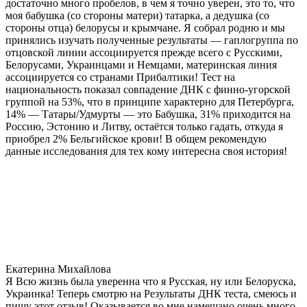
достаточно много пробелов, в чем я точно уверен, это то, что
моя бабушка (со стороны матери) татарка, а дедушка (со
стороны отца) белорусы и крымчане. Я собрал родню и мы
принялись изучать полученные результаты — гаплогруппа по
отцовской линии ассоциируется прежде всего с Русскими,
Белорусами, Украинцами и Немцами, материнская линия
ассоциируется со странами Прибалтики! Тест на
национальность показал совпадение ДНК с финно-угорской
группой на 53%, что в принципе характерно для Петербурга,
14% — Татары/Удмурты — это Бабушка, 31% приходится на
Россию, Эстонию и Литву, остаётся только гадать, откуда я
приобрел 2% Бельгийское крови! В общем рекомендую
данные исследования для тех кому интересна своя история!
Екатерина Михайлова
Я Всю жизнь была уверенна что я Русская, ну или Белоруска,
Украинка! Теперь смотрю на Результаты ДНК теста, смеюсь и
пишу этот отзыв! Оказывается во мне намешано очень много