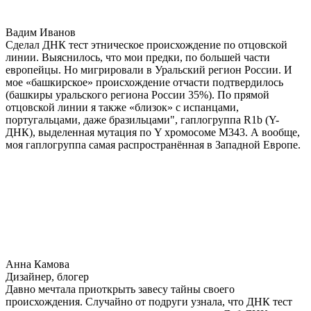
Вадим Иванов
Сделал ДНК тест этническое происхождение по отцовской
линии. Выяснилось, что мои предки, по большей части
европейцы. Но мигрировали в Уральский регион России. И
мое «башкирское» происхождение отчасти подтвердилось
(башкиры уральского региона России 35%). По прямой
отцовской линии я также «близок» с испанцами,
португальцами, даже бразильцами", гаплогруппа R1b (Y-
ДНК), выделенная мутация по Y хромосоме М343. А вообще,
моя гаплогруппа самая распространённая в Западной Европе.
Анна Камова
Дизайнер, блогер
Давно мечтала приоткрыть завесу тайны своего
происхождения. Случайно от подруги узнала, что ДНК тест