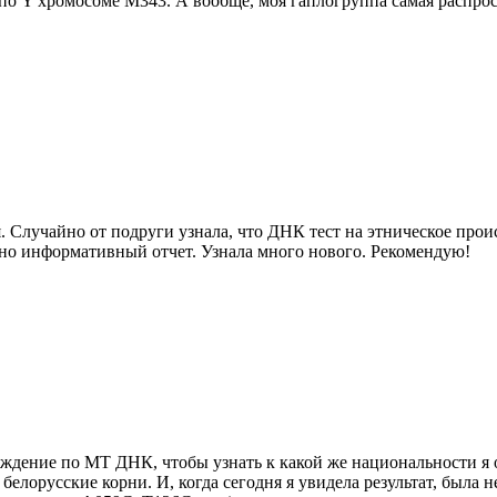
по Y хромосоме М343. А вообще, моя гаплогруппа самая распрос
 Случайно от подруги узнала, что ДНК тест на этническое прои
очно информативный отчет. Узнала много нового. Рекомендую!
схождение по МТ ДНК, чтобы узнать к какой же национальности 
и белорусские корни. И, когда сегодня я увидела результат, была