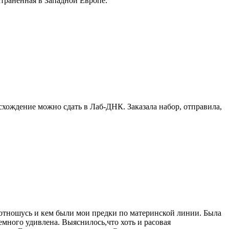
транённая в Западной Европе.
схождение можно сдать в Лаб-ДНК. Заказала набор, отправила,
я отношусь и кем были мои предки по материнской линии. Была
 немного удивлена. Выяснилось,что хоть и расовая