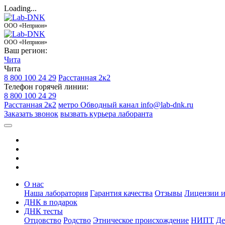
Loading...
ООО «Неприон»
ООО «Неприон»
Ваш регион:
Чита
Чита
8 800 100 24 29
Расстанная 2к2
Телефон горячей линии:
8 800 100 24 29
Расстанная 2к2
метро Обводный канал
info@lab-dnk.ru
Заказать звонок
вызвать курьера лаборанта
О нас
Наша лаборатория
Гарантия качества
Отзывы
Лицензии и
ДНК в подарок
ДНК тесты
Отцовство
Родство
Этническое происхождение
НИПТ
Де