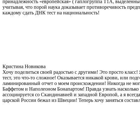
принадлежность «европейская» ( гаплогруппа T1A, выделенные
учитывая, что порой наука доказывает противоречивость предп
каждому сдать ДНК тест на национальность!
Кристина Новикова
Хочу поделиться своей радостью с другими! Это просто класс!
тест, это что-то сложное! Оказывается никакой крови, или под
ламинированный отчет о моем происхождении! Никогда не мог
Баффетом и Наполеоном Бонапартом! Правда узнать насколько д
ассоциируется со Скандинавией и западной Европой, а я всегда
царской России бежал из Швеции! Теперь хочу заняться состав