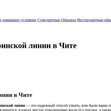
 в домашних условиях
Стандартные Образцы
Нестандартные обр
ринской линии в Чите
инии в Чите
ринской линии
— это надежный способ узнать, кем были ваши пр
вливается, в каких местах поколениями жили его предки, а так