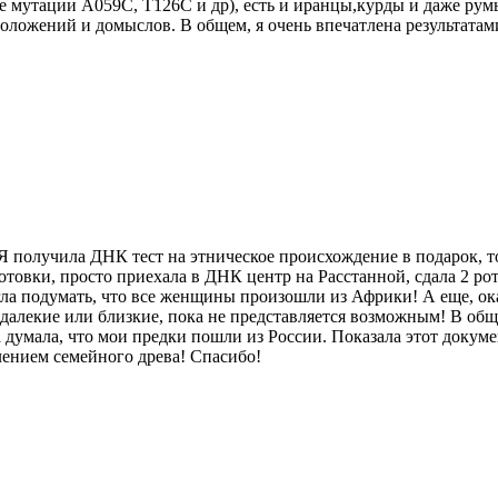
 мутации A059C, T126C и др), есть и иранцы,курды и даже румы
оложений и домыслов. В общем, я очень впечатлена результатами
 Я получила ДНК тест на этническое происхождение в подарок, т
готовки, просто приехала в ДНК центр на Расстанной, сдала 2 р
ла подумать, что все женщины произошли из Африки! А еще, ок
алекие или близкие, пока не представляется возможным! В обще
 думала, что мои предки пошли из России. Показала этот докуме
лением семейного древа! Спасибо!