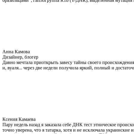
бразильцами", гаплогруппа R1b (Y-ДНК), выделенная мутация 
Анна Камова
Дизайнер, блогер
Давно мечтала приоткрыть завесу тайны своего происхождения.
и, вуаля... через две недели получила яркий, полный и достат
Ксения Камаева
Пару недель назад я заказала себе ДНК тест этническое прои
точно уверена, что я татарка, хотя и не исключала украинские 