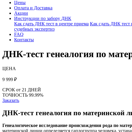
Цены
Оплата и Доставка
Акции
Инструкции по забору ДНК
Как сдать ДНК тест в центре приема
Как сдать ДНК тест
судебных экспертиз
FAQ
Контакты
ДНК-тест генеалогия по мате
ЦЕНА
9 999
₽
СРОК
от 21 ДНЕЙ
ТОЧНОСТЬ
99.99%
Заказать
ДНК-тест генеалогия по материнской л
Генеалогическое исследование происхождения рода по мате
материнской линии определяется гаплогруппа человека, устана